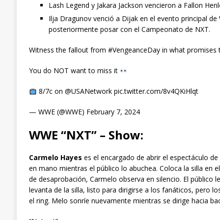
Lash Legend y Jakara Jackson vencieron a Fallon Henl
Ilja Dragunov venció a Dijak en el evento principal 
posteriormente posar con el Campeonato de NXT.
Witness the fallout from #VengeanceDay in what promises
You do NOT want to miss it
8/7c on @USANetwork pic.twitter.com/8v4QKiHlqt
— WWE (@WWE) February 7, 2024
WWE “NXT” – Show:
Carmelo Hayes
es el encargado de abrir el espectáculo de
en mano mientras el público lo abuchea. Coloca la silla en e
de desaprobación, Carmelo observa en silencio. El público le
levanta de la silla, listo para dirigirse a los fanáticos, pero 
el ring. Melo sonríe nuevamente mientras se dirige hacia ba