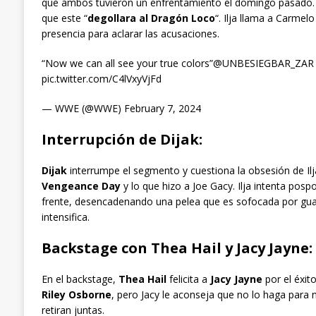
que ambos tuvieron un enfrentamiento el domingo pasado. E
que este “
degollara al Dragón Loco
“. Ilja llama a Carme
presencia para aclarar las acusaciones.
“Now we can all see your true colors”@UNBESIEGBAR_ZA
pic.twitter.com/C4lVxyVjFd
— WWE (@WWE) February 7, 2024
Interrupción de Dijak:
Dijak
interrumpe el segmento y cuestiona la obsesión de Il
Vengeance Day
y lo que hizo a Joe Gacy. Ilja intenta pos
frente, desencadenando una pelea que es sofocada por guar
intensifica.
Backstage con Thea Hail y Jacy Jayne:
En el backstage,
Thea Hail
felicita a
Jacy Jayne
por el éxit
Riley Osborne
, pero Jacy le aconseja que no lo haga para
retiran juntas.