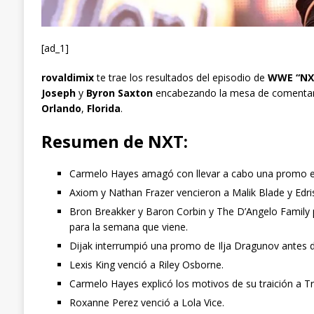
[ad_1]
rovaldimix
te trae los resultados del episodio de
WWE “NXT”
Joseph
y
Byron Saxton
encabezando la mesa de comentari
Orlando
,
Florida
.
Resumen de NXT:
Carmelo Hayes amagó con llevar a cabo una promo en 
Axiom y Nathan Frazer vencieron a Malik Blade y Edr
Bron Breakker y Baron Corbin y The D’Angelo Famil
para la semana que viene.
Dijak interrumpió una promo de Ilja Dragunov antes 
Lexis King venció a Riley Osborne.
Carmelo Hayes explicó los motivos de su traición a Tri
Roxanne Perez venció a Lola Vice.