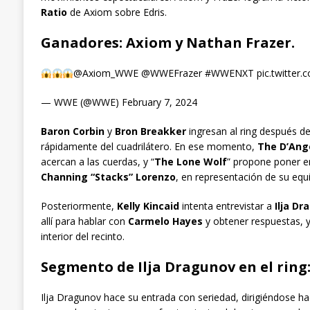
Ratio
de Axiom sobre Edris.
Ganadores: Axiom y Nathan Frazer.
@Axiom_WWE @WWEFrazer #WWENXT pic.twitter.c
— WWE (@WWE) February 7, 2024
Baron Corbin
y
Bron Breakker
ingresan al ring después d
rápidamente del cuadrilátero. En ese momento,
The D’Ang
acercan a las cuerdas, y “
The Lone Wolf
” propone poner e
Channing “Stacks” Lorenzo
, en representación de su equi
Posteriormente,
Kelly Kincaid
intenta entrevistar a
Ilja Dr
allí para hablar con
Carmelo Hayes
y obtener respuestas, y 
interior del recinto.
Segmento de Ilja Dragunov en el ring
Ilja Dragunov hace su entrada con seriedad, dirigiéndose ha