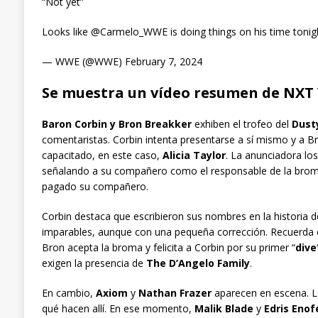
“Not yet”
Looks like @Carmelo_WWE is doing things on his time toni
— WWE (@WWE) February 7, 2024
Se muestra un vídeo resumen de NXT
Baron Corbin y Bron Breakker
exhiben el trofeo del
Dust
comentaristas. Corbin intenta presentarse a sí mismo y a B
capacitado, en este caso,
Alicia Taylor
. La anunciadora lo
señalando a su compañero como el responsable de la broma.
pagado su compañero.
Corbin destaca que escribieron sus nombres en la historia 
imparables, aunque con una pequeña corrección. Recuerda el
Bron acepta la broma y felicita a Corbin por su primer “
dive
exigen la presencia de
The D’Angelo Family
.
En cambio,
Axiom
y
Nathan Frazer
aparecen en escena. Lo
qué hacen allí. En ese momento,
Malik Blade
y
Edris Enof