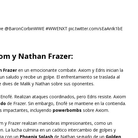
e @BaronCorbinWWE #WWENXT pic.twitter.com/sEaAnIk1bE
iom y Nathan Frazer:
 Frazer
en un emocionante combate. Axiom y Edris inician la
n saludo y recibe un golpe. El enfrentamiento se traslada al
e dives de Malik y Nathan sobre sus oponentes.
Enofé. Realizan ataques coordinados, pero Edris resiste. Axiom
ado
de Frazer. Sin embargo, Enofé se mantiene en la contienda.
s impactantes, incluyendo
powerbombs
sobre Axiom.
iom y Frazer realizan maniobras impresionantes, como un
ten. La lucha culmina en un caótico intercambio de golpes y
ria con un
Phoenix Splash
de Nathan seguido de un
Golden