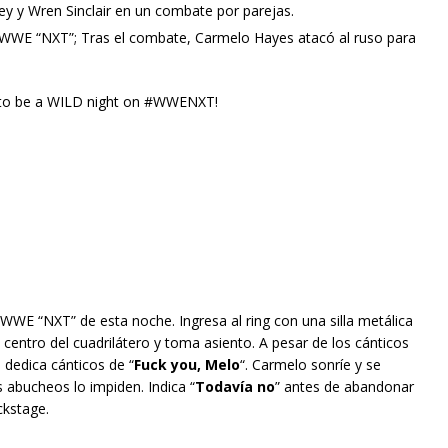
ey y Wren Sinclair en un combate por parejas.
de WWE “NXT”; Tras el combate, Carmelo Hayes atacó al ruso para
 to be a WILD night on #WWENXT!
 WWE “NXT” de esta noche. Ingresa al ring con una silla metálica
l centro del cuadrilátero y toma asiento. A pesar de los cánticos
 dedica cánticos de “
Fuck you, Melo
“. Carmelo sonríe y se
los abucheos lo impiden. Indica “
Todavía no
” antes de abandonar
ckstage.