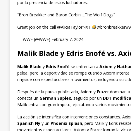
por la presencia de estos luchadores.
“Bron Breakker and Baron Corbin….The Wolf Dogs”
Great job on the call @AliciaTaylorNXT
@bronbreakkerww
— WWE (@WWE) February 7, 2024
Malik Blade y Edris Enofé vs. Ax
Malik Blade
y
Edris Enofé
se enfrentan a
Axiom
y
Nathan
pelea, pero la deportividad se rompe cuando Axiom intenta u
ringside con espectaculares movimientos, incluyendo suicid
Después de la pausa publicitaria, Axiom y Frazer dominan a 
conecta un
German Suplex
, seguido por un
DDT modific
Malik entra con gran ímpetu, ejecutando varios movimiento
La acción se intensifica con intervenciones constantes. Ax
Spanish Fly
y un
Phoenix Splash
, pero Malik y Edris resis
movimientos espectaculares. Axiom y Frazer logran la victo