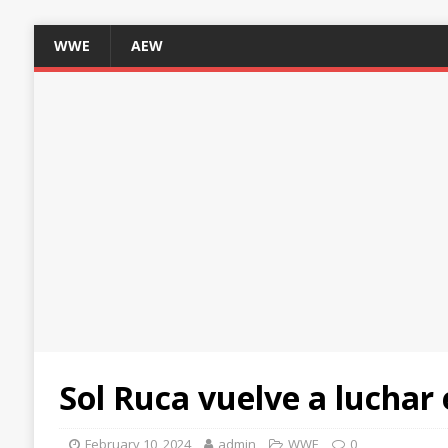
WWE
AEW
Sol Ruca vuelve a luchar 
February 10, 2024
admin
WWE
0