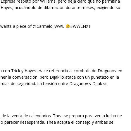
xpresa respeto por Williams, pero deja claro que no permitiría
lo Hayes, acusándolo de difamación durante meses, exigiendo su
R wants a piece of @Carmelo_WWE
#WWENXT
ja con Trick y Hayes. Hace referencia al combate de Dragunov en
poner la conversación, pero Dijak lo ataca con un puñetazo en la
dias de seguridad. La tensión entre Dragunov y Dijak se
o de la venta de calendarios. Thea se prepara para ver la lucha de
 no parecer desesperada. Thea acepta el consejo y ambas se