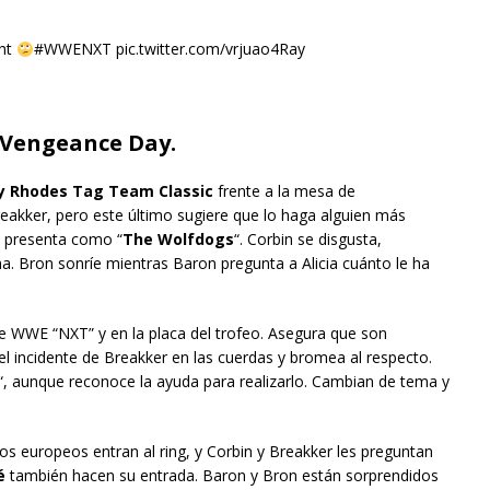
ght
#WWENXT pic.twitter.com/vrjuao4Ray
 Vengeance Day.
y Rhodes Tag Team Classic
frente a la mesa de
reakker, pero este último sugiere que lo haga alguien más
s presenta como “
The Wolfdogs
“. Corbin se disgusta,
 Bron sonríe mientras Baron pregunta a Alicia cuánto le ha
de WWE “NXT” y en la placa del trofeo. Asegura que son
 incidente de Breakker en las cuerdas y bromea al respecto.
“, aunque reconoce la ayuda para realizarlo. Cambian de tema y
s europeos entran al ring, y Corbin y Breakker les preguntan
é
también hacen su entrada. Baron y Bron están sorprendidos