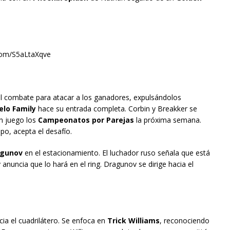
om/S5aLtaXqve
el combate para atacar a los ganadores, expulsándolos
elo Family
hace su entrada completa. Corbin y Breakker se
n juego los
Campeonatos por Parejas
la próxima semana.
po, acepta el desafío.
agunov
en el estacionamiento. El luchador ruso señala que está
anuncia que lo hará en el ring. Dragunov se dirige hacia el
:
cia el cuadrilátero. Se enfoca en
Trick Williams
, reconociendo