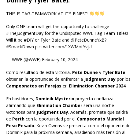
Dunne y Tyler Bate).
THIS IS TAG-TEAMWORK AT IT’S FINEST!
Only ONE team will get the opportunity to challenge
#TheJudgmentDay for the Undisputed WWE Tag Team Titles!
Will it be #DIY or Tyler Bate and @PeteDunneYxB?
#SmackDown pic.twitter.com/1XWMotYvjU
— WWE (@WWE) February 10, 2024
Como resultado de esta victoria,
Pete Dunne
y
Tyler Bate
obtienen la oportunidad de enfrentar a
Judgment Day
por los
Campeonatos en Parejas
en
Elimination Chamber 2024
.
En bastidores,
Dominik Mysterio
proyecta confianza
afirmando que
Elimination Chamber
será una noche
victoriosa para
Judgment Day
. Además, promete que saldrá
de
Perth
con la oportunidad por el
Campeonato Mundial
Peso Pesado
. Kevin Owens se presenta como el oponente de
Dominik para la próxima semana, añadiendo más tensión al