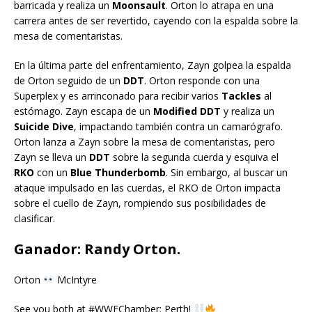
barricada y realiza un
Moonsault
. Orton lo atrapa en una
carrera antes de ser revertido, cayendo con la espalda sobre la
mesa de comentaristas.
En la última parte del enfrentamiento, Zayn golpea la espalda
de Orton seguido de un
DDT
. Orton responde con una
Superplex y es arrinconado para recibir varios
Tackles
al
estómago. Zayn escapa de un
Modified DDT
y realiza un
Suicide Dive
, impactando también contra un camarógrafo.
Orton lanza a Zayn sobre la mesa de comentaristas, pero
Zayn se lleva un
DDT
sobre la segunda cuerda y esquiva el
RKO
con un
Blue Thunderbomb
. Sin embargo, al buscar un
ataque impulsado en las cuerdas, el RKO de Orton impacta
sobre el cuello de Zayn, rompiendo sus posibilidades de
clasificar.
Ganador: Randy Orton.
Orton
McIntyre
See you both at #WWEChamber: Perth!