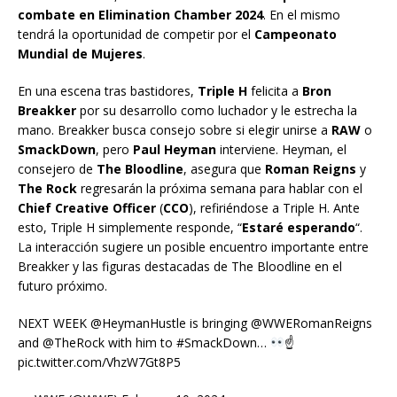
combate en Elimination Chamber 2024
. En el mismo
tendrá la oportunidad de competir por el
Campeonato
Mundial de Mujeres
.
En una escena tras bastidores,
Triple H
felicita a
Bron
Breakker
por su desarrollo como luchador y le estrecha la
mano. Breakker busca consejo sobre si elegir unirse a
RAW
o
SmackDown
, pero
Paul Heyman
interviene. Heyman, el
consejero de
The Bloodline
, asegura que
Roman Reigns
y
The Rock
regresarán la próxima semana para hablar con el
Chief Creative Officer
(
CCO
), refiriéndose a Triple H. Ante
esto, Triple H simplemente responde, “
Estaré esperando
“.
La interacción sugiere un posible encuentro importante entre
Breakker y las figuras destacadas de The Bloodline en el
futuro próximo.
NEXT WEEK @HeymanHustle is bringing @WWERomanReigns
and @TheRock with him to #SmackDown…
☝
pic.twitter.com/VhzW7Gt8P5