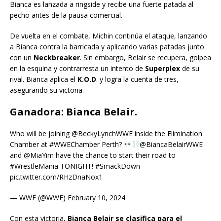
Bianca es lanzada a ringside y recibe una fuerte patada al
pecho antes de la pausa comercial.
De vuelta en el combate, Michin continúa el ataque, lanzando
a Bianca contra la barricada y aplicando varias patadas junto
con un
Neckbreaker
. Sin embargo, Belair se recupera, golpea
en la esquina y contrarresta un intento de
Superplex
de su
rival. Bianca aplica el
K.O.D
. y logra la cuenta de tres,
asegurando su victoria.
Ganadora: Bianca Belair.
Who will be joining @BeckyLynchWWE inside the Elimination
Chamber at #WWEChamber Perth?
@BiancaBelairWWE
and @MiaYim have the chance to start their road to
#WrestleMania TONIGHT! #SmackDown
pic.twitter.com/RHzDnaNox1
— WWE (@WWE) February 10, 2024
Con esta victoria,
Bianca Belair se clasifica para el