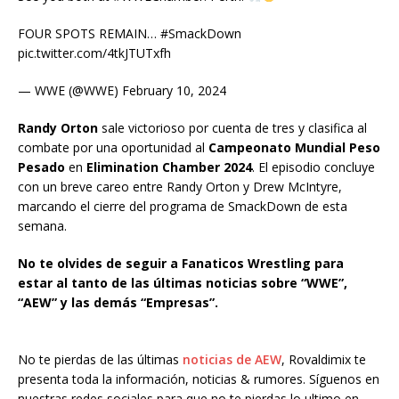
FOUR SPOTS REMAIN… #SmackDown
pic.twitter.com/4tkJTUTxfh
— WWE (@WWE) February 10, 2024
Randy Orton
sale victorioso por cuenta de tres y clasifica al
combate por una oportunidad al
Campeonato Mundial Peso
Pesado
en
Elimination Chamber 2024
. El episodio concluye
con un breve careo entre Randy Orton y Drew McIntyre,
marcando el cierre del programa de SmackDown de esta
semana.
No te olvides de seguir a Fanaticos Wrestling para
estar al tanto de las últimas noticias sobre “WWE”,
“AEW” y las demás “Empresas”.
No te pierdas de las últimas
noticias de AEW
, Rovaldimix te
presenta toda la información, noticias & rumores. Síguenos en
nuestras redes sociales para que no te pierdas lo ultimo en