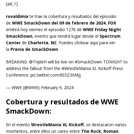
[ad_1]
rovaldimix
te trae la cobertura y resultados del episodio
de
WWE SmackDown
del 09 de febrero de 2024. FOX
emitirá hoy viernes el episodio 1276 de
WWE Friday Night
SmackDown
, evento que tendrá lugar desde el
Spectrum
Center
de
Charlotte
,
NC
. Puedes clickear aquí para ver
la
Previa de SmackDown
.
BREAKING: @TripleH will be live on #SmackDown TONIGHT to
address the fallout from the #WrestleMania XL Kickoff Press
Conference. pic.twitter.com/liS5Z3XMJj
— WWE (@WWE) February 9, 2024
Cobertura y resultados de WWE
SmackDown:
En el evento
WrestleMania XL Kickoff
, se destacaron varios
momentos, entre ellos un careo entre
The Rock
,
Roman