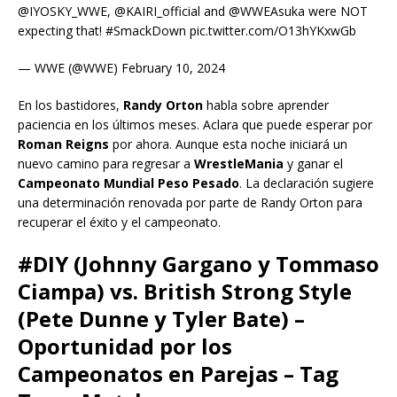
@IYOSKY_WWE, @KAIRI_official and @WWEAsuka were NOT
expecting that! #SmackDown pic.twitter.com/O13hYKxwGb
— WWE (@WWE) February 10, 2024
En los bastidores,
Randy Orton
habla sobre aprender
paciencia en los últimos meses. Aclara que puede esperar por
Roman Reigns
por ahora. Aunque esta noche iniciará un
nuevo camino para regresar a
WrestleMania
y ganar el
Campeonato Mundial Peso Pesado
. La declaración sugiere
una determinación renovada por parte de Randy Orton para
recuperar el éxito y el campeonato.
#DIY (Johnny Gargano y Tommaso
Ciampa) vs. British Strong Style
(Pete Dunne y Tyler Bate) –
Oportunidad por los
Campeonatos en Parejas – Tag