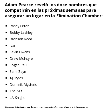
Adam Pearce reveló los doce nombres que
competirán en las próximas semanas para
asegurar un lugar en la Elimination Chamber:
Randy Orton
Bobby Lashley
Bronson Reed
Ivar
Kevin Owens
Drew McIntyre
Logan Paul
Sami Zayn
AJ Styles
Dominik Mysterio
The Miz
LA Knight
Drew McIntyre
hace su aparición en
SmackDown
y