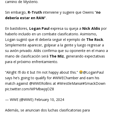
camino de Mysterio.
Sin embargo,
R-Truth
interviene y sugiere que Owens “
no
debería estar en RAW
“.
En bastidores,
Logan Paul
expresa su queja a
Nick Aldis
por
haberlo incluido en un combate clasificatorio. Asimismo,
Logan sugirió que él debería seguir el ejemplo de
The Rock
.
Simplemente aparecer, golpear a la gente y luego regresar a
su avión privado. Aldis confirma que su oponente en el mano a
mano de clasificación será
The Miz
, generando expectativas
para el próximo enfrentamiento.
“Alright I’ll do it but I’m not happy about this.”
@LoganPaul
says he’s going to qualify for #WWEChamber and earn his
match against @WWERollins at #WrestleMania!#SmackDown
pic.twitter.com/MPMbwjqOZ8
— WWE (@WWE) February 10, 2024
Además, se anuncian dos luchas clasificatorias para