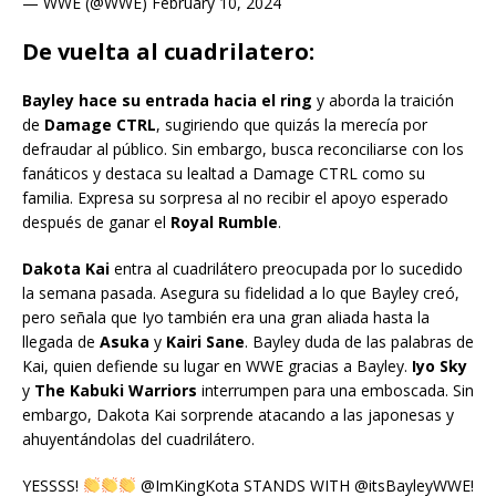
— WWE (@WWE) February 10, 2024
De vuelta al cuadrilatero:
Bayley hace su entrada hacia el ring
y aborda la traición
de
Damage CTRL
, sugiriendo que quizás la merecía por
defraudar al público. Sin embargo, busca reconciliarse con los
fanáticos y destaca su lealtad a Damage CTRL como su
familia. Expresa su sorpresa al no recibir el apoyo esperado
después de ganar el
Royal Rumble
.
Dakota Kai
entra al cuadrilátero preocupada por lo sucedido
la semana pasada. Asegura su fidelidad a lo que Bayley creó,
pero señala que Iyo también era una gran aliada hasta la
llegada de
Asuka
y
Kairi Sane
. Bayley duda de las palabras de
Kai, quien defiende su lugar en WWE gracias a Bayley.
Iyo Sky
y
The Kabuki Warriors
interrumpen para una emboscada. Sin
embargo, Dakota Kai sorprende atacando a las japonesas y
ahuyentándolas del cuadrilátero.
YESSSS!
@ImKingKota STANDS WITH @itsBayleyWWE!