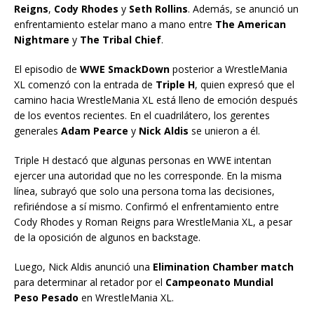
Reigns
,
Cody Rhodes
y
Seth Rollins
. Además, se anunció un
enfrentamiento estelar mano a mano entre
The American
Nightmare
y
The Tribal Chief
.
El episodio de
WWE SmackDown
posterior a WrestleMania
XL comenzó con la entrada de
Triple H
, quien expresó que el
camino hacia WrestleMania XL está lleno de emoción después
de los eventos recientes. En el cuadrilátero, los gerentes
generales
Adam Pearce
y
Nick Aldis
se unieron a él.
Triple H destacó que algunas personas en WWE intentan
ejercer una autoridad que no les corresponde. En la misma
línea, subrayó que solo una persona toma las decisiones,
refiriéndose a sí mismo. Confirmó el enfrentamiento entre
Cody Rhodes y Roman Reigns para WrestleMania XL, a pesar
de la oposición de algunos en backstage.
Luego, Nick Aldis anunció una
Elimination Chamber match
para determinar al retador por el
Campeonato Mundial
Peso Pesado
en WrestleMania XL.