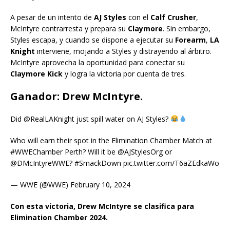
A pesar de un intento de
AJ Styles
con el
Calf Crusher
,
McIntyre contrarresta y prepara su
Claymore
. Sin embargo,
Styles escapa, y cuando se dispone a ejecutar su
Forearm
,
LA
Knight
interviene, mojando a Styles y distrayendo al árbitro.
McIntyre aprovecha la oportunidad para conectar su
Claymore Kick
y logra la victoria por cuenta de tres.
Ganador: Drew McIntyre.
Did @RealLAKnight just spill water on AJ Styles?
Who will earn their spot in the Elimination Chamber Match at
#WWEChamber Perth? Will it be @AJStylesOrg or
@DMcIntyreWWE? #SmackDown pic.twitter.com/T6aZEdkaWo
— WWE (@WWE) February 10, 2024
Con esta victoria, Drew McIntyre se clasifica para
Elimination Chamber 2024.