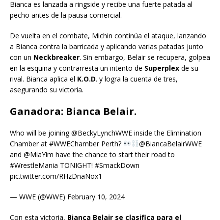
Bianca es lanzada a ringside y recibe una fuerte patada al
pecho antes de la pausa comercial.
De vuelta en el combate, Michin continúa el ataque, lanzando
a Bianca contra la barricada y aplicando varias patadas junto
con un
Neckbreaker
. Sin embargo, Belair se recupera, golpea
en la esquina y contrarresta un intento de
Superplex
de su
rival. Bianca aplica el
K.O.D
. y logra la cuenta de tres,
asegurando su victoria.
Ganadora: Bianca Belair.
Who will be joining @BeckyLynchWWE inside the Elimination
Chamber at #WWEChamber Perth?
@BiancaBelairWWE
and @MiaYim have the chance to start their road to
#WrestleMania TONIGHT! #SmackDown
pic.twitter.com/RHzDnaNox1
— WWE (@WWE) February 10, 2024
Con esta victoria,
Bianca Belair se clasifica para el