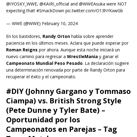
@IYOSKY_WWE, @KAIRI_official and @WWEAsuka were NOT
expecting that! #SmackDown pic.twitter.com/O13hYKxwGb
— WWE (@WWE) February 10, 2024
En los bastidores,
Randy Orton
habla sobre aprender
paciencia en los últimos meses. Aclara que puede esperar por
Roman Reigns
por ahora. Aunque esta noche iniciará un
nuevo camino para regresar a
WrestleMania
y ganar el
Campeonato Mundial Peso Pesado
. La declaración sugiere
una determinación renovada por parte de Randy Orton para
recuperar el éxito y el campeonato.
#DIY (Johnny Gargano y Tommaso
Ciampa) vs. British Strong Style
(Pete Dunne y Tyler Bate) –
Oportunidad por los
Campeonatos en Parejas – Tag