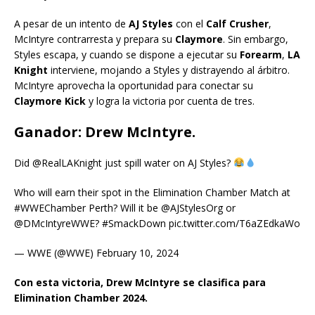
A pesar de un intento de
AJ Styles
con el
Calf Crusher
,
McIntyre contrarresta y prepara su
Claymore
. Sin embargo,
Styles escapa, y cuando se dispone a ejecutar su
Forearm
,
LA
Knight
interviene, mojando a Styles y distrayendo al árbitro.
McIntyre aprovecha la oportunidad para conectar su
Claymore Kick
y logra la victoria por cuenta de tres.
Ganador: Drew McIntyre.
Did @RealLAKnight just spill water on AJ Styles?
Who will earn their spot in the Elimination Chamber Match at
#WWEChamber Perth? Will it be @AJStylesOrg or
@DMcIntyreWWE? #SmackDown pic.twitter.com/T6aZEdkaWo
— WWE (@WWE) February 10, 2024
Con esta victoria, Drew McIntyre se clasifica para
Elimination Chamber 2024.