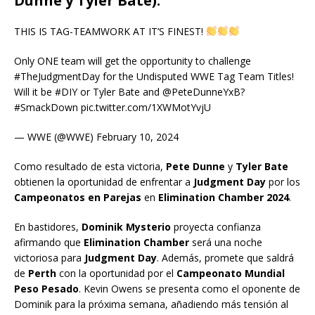
Dunne y Tyler Bate).
THIS IS TAG-TEAMWORK AT IT’S FINEST!
Only ONE team will get the opportunity to challenge
#TheJudgmentDay for the Undisputed WWE Tag Team Titles!
Will it be #DIY or Tyler Bate and @PeteDunneYxB?
#SmackDown pic.twitter.com/1XWMotYvjU
— WWE (@WWE) February 10, 2024
Como resultado de esta victoria,
Pete Dunne
y
Tyler Bate
obtienen la oportunidad de enfrentar a
Judgment Day
por los
Campeonatos en Parejas
en
Elimination Chamber 2024
.
En bastidores,
Dominik Mysterio
proyecta confianza
afirmando que
Elimination Chamber
será una noche
victoriosa para
Judgment Day
. Además, promete que saldrá
de
Perth
con la oportunidad por el
Campeonato Mundial
Peso Pesado
. Kevin Owens se presenta como el oponente de
Dominik para la próxima semana, añadiendo más tensión al