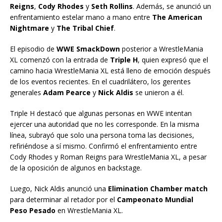
Reigns
,
Cody Rhodes
y
Seth Rollins
. Además, se anunció un
enfrentamiento estelar mano a mano entre
The American
Nightmare
y
The Tribal Chief
.
El episodio de
WWE SmackDown
posterior a WrestleMania
XL comenzó con la entrada de
Triple H
, quien expresó que el
camino hacia WrestleMania XL está lleno de emoción después
de los eventos recientes. En el cuadrilátero, los gerentes
generales
Adam Pearce
y
Nick Aldis
se unieron a él.
Triple H destacó que algunas personas en WWE intentan
ejercer una autoridad que no les corresponde. En la misma
línea, subrayó que solo una persona toma las decisiones,
refiriéndose a sí mismo. Confirmó el enfrentamiento entre
Cody Rhodes y Roman Reigns para WrestleMania XL, a pesar
de la oposición de algunos en backstage.
Luego, Nick Aldis anunció una
Elimination Chamber match
para determinar al retador por el
Campeonato Mundial
Peso Pesado
en WrestleMania XL.