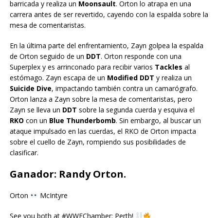
barricada y realiza un
Moonsault
. Orton lo atrapa en una
carrera antes de ser revertido, cayendo con la espalda sobre la
mesa de comentaristas.
En la última parte del enfrentamiento, Zayn golpea la espalda
de Orton seguido de un
DDT
. Orton responde con una
Superplex y es arrinconado para recibir varios
Tackles
al
estómago. Zayn escapa de un
Modified DDT
y realiza un
Suicide Dive
, impactando también contra un camarógrafo.
Orton lanza a Zayn sobre la mesa de comentaristas, pero
Zayn se lleva un
DDT
sobre la segunda cuerda y esquiva el
RKO
con un
Blue Thunderbomb
. Sin embargo, al buscar un
ataque impulsado en las cuerdas, el RKO de Orton impacta
sobre el cuello de Zayn, rompiendo sus posibilidades de
clasificar.
Ganador: Randy Orton.
Orton
McIntyre
See you both at #WWEChamber: Perth!