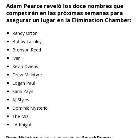
Adam Pearce reveló los doce nombres que
competirán en las próximas semanas para
asegurar un lugar en la Elimination Chamber:
Randy Orton
Bobby Lashley
Bronson Reed
Ivar
Kevin Owens
Drew McIntyre
Logan Paul
Sami Zayn
AJ Styles
Dominik Mysterio
The Miz
LA Knight
Drew McIntyre
hace su aparición en
SmackDown
y