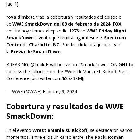
[ad_1]
rovaldimix
te trae la cobertura y resultados del episodio
de
WWE SmackDown
del 09 de febrero de 2024. FOX
emitirá hoy viernes el episodio 1276 de
WWE Friday Night
SmackDown
, evento que tendrá lugar desde el
Spectrum
Center
de
Charlotte
,
NC
. Puedes clickear aquí para ver
la
Previa de SmackDown
.
BREAKING: @TripleH will be live on #SmackDown TONIGHT to
address the fallout from the #WrestleMania XL Kickoff Press
Conference. pic.twitter.com/liS5Z3XMJj
— WWE (@WWE) February 9, 2024
Cobertura y resultados de WWE
SmackDown:
En el evento
WrestleMania XL Kickoff
, se destacaron varios
momentos, entre ellos un careo entre
The Rock
,
Roman