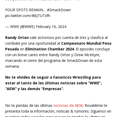
FOUR SPOTS REMAIN… #SmackDown
pic.twitter.com/4tkJTUTxfh
— WWE (@WWE) February 10, 2024
Randy Orton
sale victorioso por cuenta de tres y clasifica al
combate por una oportunidad al
Campeonato Mundial Peso
Pesado
en
Elimination Chamber 2024
. El episodio concluye
con un breve careo entre Randy Orton y Drew McIntyre,
marcando el cierre del programa de SmackDown de esta
semana.
No te olvides de seguir a Fanaticos Wrestling para
estar al tanto de las últimas noticias sobre “WWE”,
“AEW” y las demás “Empresas”.
No te pierdas de las últimas
noticias de AEW
, Rovaldimix te
presenta toda la información, noticias & rumores. Síguenos en
nuestras redes sociales para que no te pierdas lo ultimo en