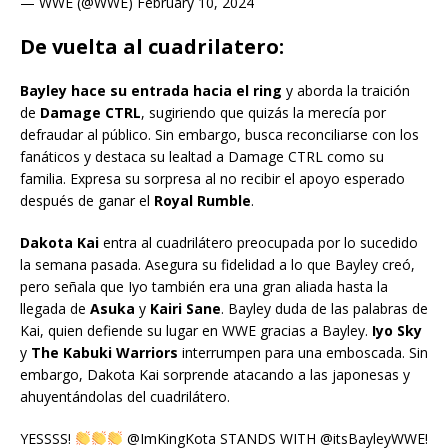
— WWE (@WWE) February 10, 2024
De vuelta al cuadrilatero:
Bayley hace su entrada hacia el ring
y aborda la traición
de
Damage CTRL
, sugiriendo que quizás la merecía por
defraudar al público. Sin embargo, busca reconciliarse con los
fanáticos y destaca su lealtad a Damage CTRL como su
familia. Expresa su sorpresa al no recibir el apoyo esperado
después de ganar el
Royal Rumble
.
Dakota Kai
entra al cuadrilátero preocupada por lo sucedido
la semana pasada. Asegura su fidelidad a lo que Bayley creó,
pero señala que Iyo también era una gran aliada hasta la
llegada de
Asuka
y
Kairi Sane
. Bayley duda de las palabras de
Kai, quien defiende su lugar en WWE gracias a Bayley.
Iyo Sky
y
The Kabuki Warriors
interrumpen para una emboscada. Sin
embargo, Dakota Kai sorprende atacando a las japonesas y
ahuyentándolas del cuadrilátero.
YESSSS!
@ImKingKota STANDS WITH @itsBayleyWWE!