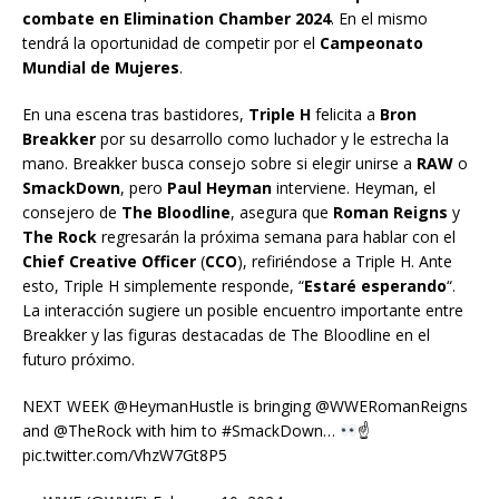
combate en Elimination Chamber 2024
. En el mismo
tendrá la oportunidad de competir por el
Campeonato
Mundial de Mujeres
.
En una escena tras bastidores,
Triple H
felicita a
Bron
Breakker
por su desarrollo como luchador y le estrecha la
mano. Breakker busca consejo sobre si elegir unirse a
RAW
o
SmackDown
, pero
Paul Heyman
interviene. Heyman, el
consejero de
The Bloodline
, asegura que
Roman Reigns
y
The Rock
regresarán la próxima semana para hablar con el
Chief Creative Officer
(
CCO
), refiriéndose a Triple H. Ante
esto, Triple H simplemente responde, “
Estaré esperando
“.
La interacción sugiere un posible encuentro importante entre
Breakker y las figuras destacadas de The Bloodline en el
futuro próximo.
NEXT WEEK @HeymanHustle is bringing @WWERomanReigns
and @TheRock with him to #SmackDown…
☝
pic.twitter.com/VhzW7Gt8P5