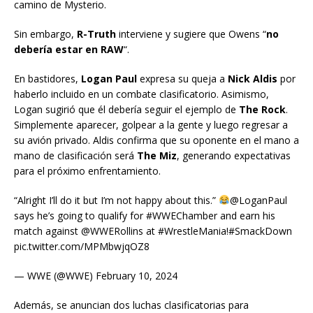
camino de Mysterio.
Sin embargo,
R-Truth
interviene y sugiere que Owens “
no
debería estar en RAW
“.
En bastidores,
Logan Paul
expresa su queja a
Nick Aldis
por
haberlo incluido en un combate clasificatorio. Asimismo,
Logan sugirió que él debería seguir el ejemplo de
The Rock
.
Simplemente aparecer, golpear a la gente y luego regresar a
su avión privado. Aldis confirma que su oponente en el mano a
mano de clasificación será
The Miz
, generando expectativas
para el próximo enfrentamiento.
“Alright I’ll do it but I’m not happy about this.”
@LoganPaul
says he’s going to qualify for #WWEChamber and earn his
match against @WWERollins at #WrestleMania!#SmackDown
pic.twitter.com/MPMbwjqOZ8
— WWE (@WWE) February 10, 2024
Además, se anuncian dos luchas clasificatorias para