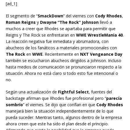
[ad_1]
El segmento de “
SmackDown
” del viernes con
Cody Rhodes
,
Roman Reigns
y
Dwayne “The Rock” Johnson
llevó a
muchos a creer que Rhodes se apartaba para permitir que
Reigns y The Rock se enfrentaran en
WWE WrestleMania 40
.
La reacción negativa fue inmediata y abrumadora, con
abucheos de los fanáticos a materiales promocionales con
The Rock
en
WWE
. Recientemente en
NXT Vengeance Day
también se escucharon abucheos dirigidos a Johnson. Incluso
hasta medios de comunicación se pronunciaron respecto a la
situación. Ahora no está claro si todo esto fue intencional o
no.
Según una actualización de
Fightful Select
, fuentes del
backstage afirman que Rhodes fue profesional pero “
parecía
sombrío
” el viernes. Se dijo que confían en que
Cody Rhodes
manejará bien la situación independientemente de lo que
pueda suceder. Mientras tanto, algunos dentro de la empresa
ahora creen que este ha sido el plan desde el principio.