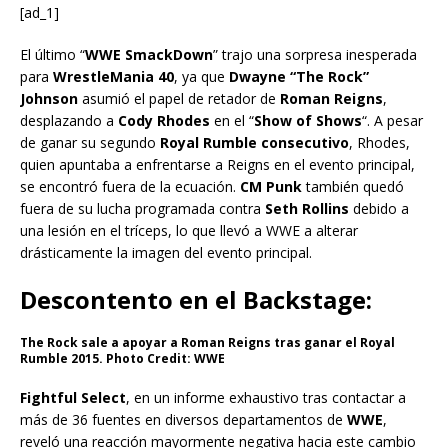
[ad_1]
El último “
WWE SmackDown
” trajo una sorpresa inesperada
para
WrestleMania 40
, ya que
Dwayne “The Rock”
Johnson
asumió el papel de retador de
Roman Reigns
,
desplazando a
Cody Rhodes
en el “
Show of Shows
“. A pesar
de ganar su segundo
Royal Rumble consecutivo
, Rhodes,
quien apuntaba a enfrentarse a Reigns en el evento principal,
se encontró fuera de la ecuación.
CM Punk
también quedó
fuera de su lucha programada contra
Seth Rollins
debido a
una lesión en el tríceps, lo que llevó a WWE a alterar
drásticamente la imagen del evento principal.
Descontento en el Backstage:
The Rock sale a apoyar a Roman Reigns tras ganar el Royal
Rumble 2015. Photo Credit: WWE
Fightful Select
, en un informe exhaustivo tras contactar a
más de 36 fuentes en diversos departamentos de
WWE
,
reveló una reacción mayormente negativa hacia este cambio