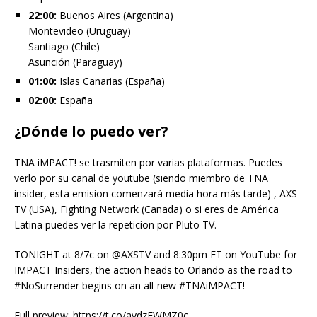
22:00:
Buenos Aires (Argentina)
Montevideo (Uruguay)
Santiago (Chile)
Asunción (Paraguay)
01:00:
Islas Canarias (España)
02:00:
España
¿Dónde lo puedo ver?
TNA iMPACT! se trasmiten por varias plataformas. Puedes
verlo por su canal de youtube (siendo miembro de TNA
insider, esta emision comenzará media hora más tarde) , AXS
TV (USA), Fighting Network (Canada) o si eres de América
Latina puedes ver la repeticion por Pluto TV.
TONIGHT at 8/7c on @AXSTV and 8:30pm ET on YouTube for
IMPACT Insiders, the action heads to Orlando as the road to
#NoSurrender begins on an all-new #TNAiMPACT!
Full preview: https://t.co/avdzEWMZ0c