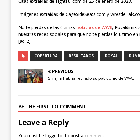
Citas extraídas de FightFul.com de 26 de enero de 2023.
Imágenes extraídas de CageSideSeats.com y WrestleTalk.co
No te pierdas de las últimas
noticias de WWE
, Rovaldimix 
nuestras redes sociales para que no te pierdas lo ultimo en 
[ad_2]
COBERTURA
RESULTADOS
ROYAL
RUMB
PREVIOUS
Slim Jim habría retirado su patrocinio de WWE
BE THE FIRST TO COMMENT
Leave a Reply
You must be
logged in
to post a comment.