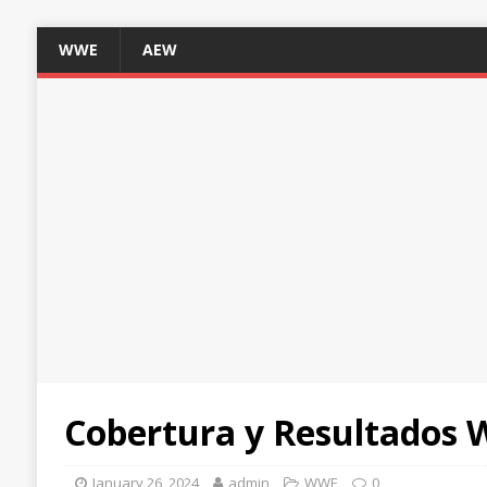
WWE
AEW
Cobertura y Resultados
January 26, 2024
admin
WWE
0