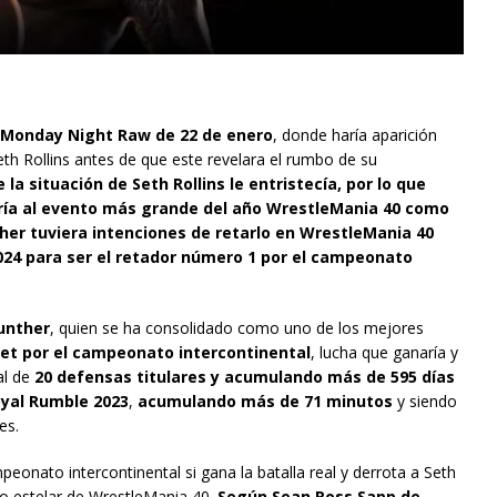
Monday Night Raw de 22 de enero
, donde haría aparición
th Rollins antes de que este revelara el rumbo de su
la situación de Seth Rollins le entristecía, por lo que
ría al evento más grande del año WrestleMania 40 como
r tuviera intenciones de retarlo en WrestleMania 40
024 para ser el retador número 1 por el campeonato
unther
, quien se ha consolidado como uno de los mejores
et por el campeonato intercontinental
, lucha que ganaría y
al de
20 defensas titulares y acumulando más de 595 días
yal Rumble 2023
,
acumulando más de 71 minutos
y siendo
es.
eonato intercontinental si gana la batalla real y derrota a Seth
o estelar de WrestleMania 40.
Según Sean Ross Sapp de