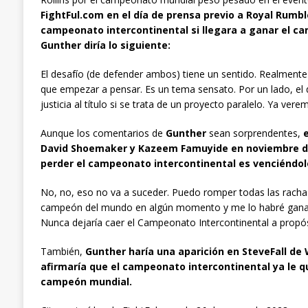
FightFul.com en el día de prensa previo a Royal Rumbl
campeonato intercontinental si llegara a ganar el ca
Gunther diría lo siguiente:
El desafío (de defender ambos) tiene un sentido. Realment
que empezar a pensar. Es un tema sensato. Por un lado, el d
justicia al título si se trata de un proyecto paralelo. Ya vere
Aunque los comentarios de
Gunther
sean sorprendentes,
David Shoemaker y Kazeem Famuyide en noviembre de 2
perder el campeonato intercontinental es venciéndolo
No, no, eso no va a suceder. Puedo romper todas las rachas 
campeón del mundo en algún momento y me lo habré ganado.
Nunca dejaría caer el Campeonato Intercontinental a propós
También,
Gunther haría una aparición en SteveFall de
afirmaría que el campeonato intercontinental ya le 
campeón mundial.