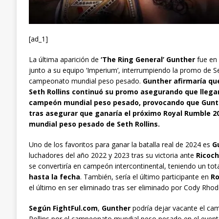
[ad_1]
La última aparición de
‘The Ring General’ Gunther
fue en
junto a su equipo ‘Imperium’, interrumpiendo la promo de Se
campeonato mundial peso pesado.
Gunther afirmaría que 
Seth Rollins continuó su promo asegurando que llega
campeón mundial peso pesado, provocando que Gunthe
tras asegurar que ganaría el próximo Royal Rumble 2
mundial peso pesado de Seth Rollins.
Uno de los favoritos para ganar la batalla real de 2024 es
G
luchadores del año 2022 y 2023 tras su victoria ante
Ricoch
se convertiría en campeón intercontinental, teniendo un tot
hasta la fecha
. También, sería el último participante en
Ro
el último en ser eliminado tras ser eliminado por Cody Rhod
Según FightFul.com
,
Gunther
podría dejar vacante el camp
Rollins por el campeonato mundial peso pesado en el event