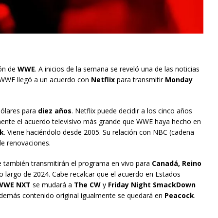
ión de
WWE
. A inicios de la semana se reveló una de las noticias
l. WWE llegó a un acuerdo con
Netflix
para transmitir
Monday
ólares para
diez años
. Netflix puede decidir a los cinco años
lemente el acuerdo televisivo más grande que WWE haya hecho en
k
. Viene haciéndolo desde 2005. Su relación con NBC (cadena
de renovaciones.
ue también transmitirán el programa en vivo para
Canadá, Reino
lo largo de 2024. Cabe recalcar que el acuerdo en Estados
WWE NXT
se mudará a
The CW
y
Friday Night SmackDown
 demás contenido original igualmente se quedará en
Peacock
.