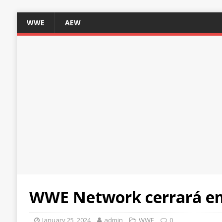
WWE
AEW
WWE Network cerrará en
January 25, 2024
admin
WWE
0