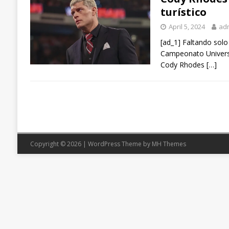
turístico
April 5, 2024
ad
[ad_1] Faltando sol
Campeonato Universa
Cody Rhodes
[…]
Copyright © 2026 | WordPress Theme by
MH Themes