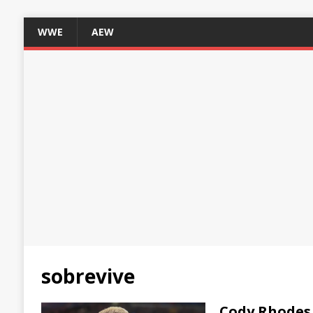
WWE
AEW
sobrevive
Cody Rhodes 