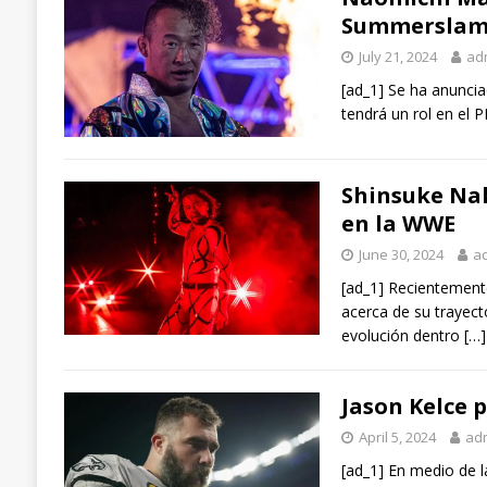
Summersla
July 21, 2024
ad
[ad_1] Se ha anunci
tendrá un rol en el
Shinsuke Nak
en la WWE
June 30, 2024
a
[ad_1] Recientemente
acerca de su trayecto
evolución dentro
[…]
Jason Kelce 
April 5, 2024
ad
[ad_1] En medio de l