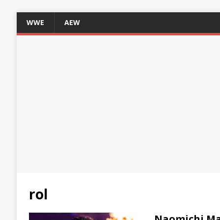
WWE
AEW
rol
Naomichi Mar