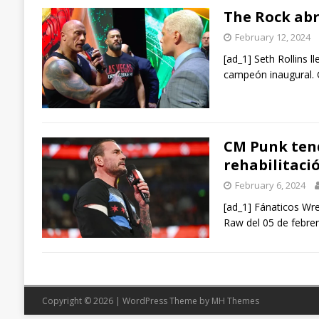
The Rock abr
February 12, 2024
[ad_1] Seth Rollins 
campeón inaugural. 
CM Punk tend
rehabilitaci
February 6, 2024
[ad_1] Fánaticos Wre
Raw del 05 de febrer
Copyright © 2026 | WordPress Theme by
MH Themes