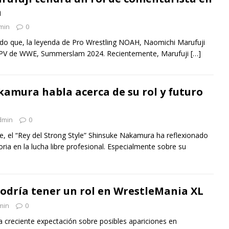
m
min
0
ado que, la leyenda de Pro Wrestling NOAH, Naomichi Marufuji
 PPV de WWE, Summerslam 2024. Recientemente, Marufuji
[…]
amura habla acerca de su rol y futuro
dmin
0
, el “Rey del Strong Style” Shinsuke Nakamura ha reflexionado
ria en la lucha libre profesional. Especialmente sobre su
podría tener un rol en WrestleMania XL
min
0
a creciente expectación sobre posibles apariciones en