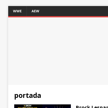
WWE
AEW
portada
Brock Lesnar