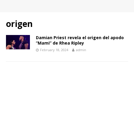
origen
Damian Priest revela el origen del apodo
“Mami” de Rhea Ripley
February 18, 2024
admin