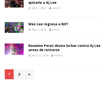
quitarle a AJ Lee
May 2, 2024
admin
Wes Lee regresa a NXT
May 1, 2024
admin
Roxanne Perez desea luchar contra AJ Lee
antes de retirarse
April 27, 2024
admin
1
2
»