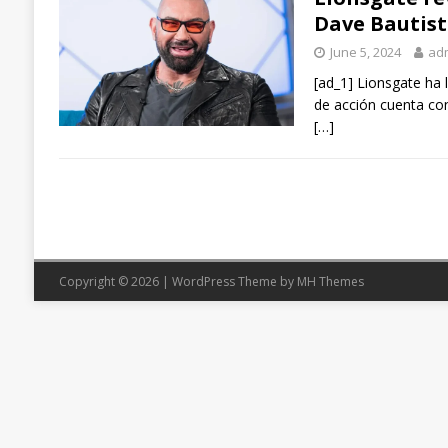
Dave Bautis
June 5, 2024
ad
[ad_1] Lionsgate ha 
de acción cuenta co
[…]
Copyright © 2026 | WordPress Theme by
MH Themes