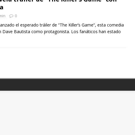
ta
min
0
lanzado el esperado tráiler de “The Killer’s Game“, esta comedia
n Dave Bautista como protagonista. Los fanáticos han estado