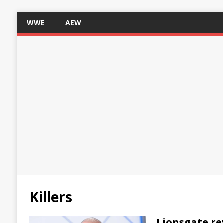
WWE
AEW
Killers
Lionsgate rev